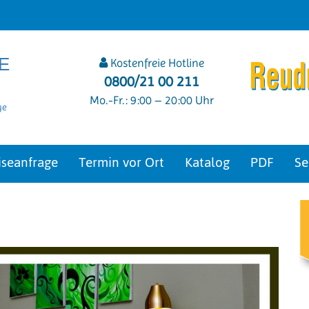
E
Kostenfreie Hotline
0800/21 00 211
Mo.-Fr.: 9:00 – 20:00 Uhr
ge
iseanfrage
Termin vor Ort
Katalog
PDF
Se