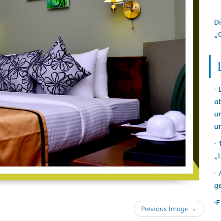
D
„
· 
a
u
u
·
„
·
g
·E
Previous Image →