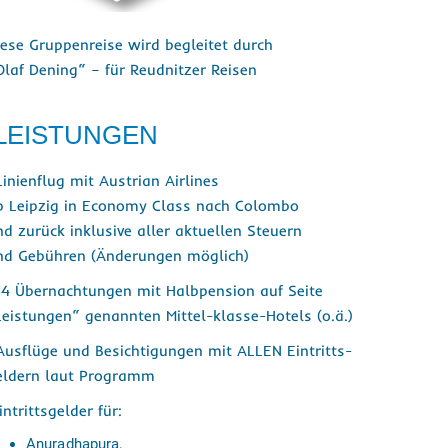
iese Gruppenreise wird begleitet durch
Olaf Dening“ – für Reudnitzer Reisen
LEISTUNGEN
Linienflug mit Austrian Airlines
b Leipzig in Economy Class nach Colombo
nd zurück inklusive aller aktuellen Steuern
nd Gebühren (Änderungen möglich)
 14 Übernachtungen mit Halbpension auf Seite
Leistungen“ genannten Mittel-klasse-Hotels (o.ä.)
 Ausflüge und Besichtigungen mit ALLEN Eintritts-
eldern laut Programm
intrittsgelder für:
Anuradhapura,