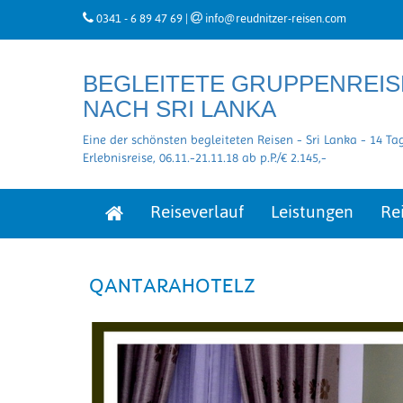
0341 - 6 89 47 69
|
info@reudnitzer-reisen.com
BEGLEITETE GRUPPENREIS
NACH SRI LANKA
Eine der schönsten begleiteten Reisen - Sri Lanka - 14 Ta
Erlebnisreise, 06.11.-21.11.18 ab p.P./€ 2.145,-
Reiseverlauf
Leistungen
Re
QANTARAHOTELZ