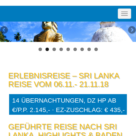
Toggl
navig
ERLEBNISREISE – SRI LANKA
REISE VOM 06.11.- 21.11.18
14 ÜBERNACHTUNGEN, DZ HP AB
€/P.P. 2.145,- · EZ-ZUSCHLAG: € 435,-
GEFÜHRTE REISE NACH SRI
LANKA, HIGHLIGHTS & BADEN