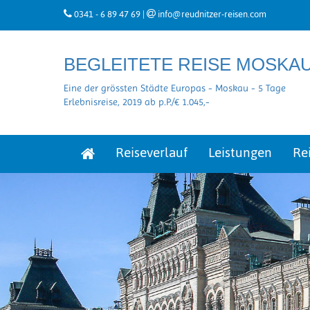
0341 - 6 89 47 69
|
info@reudnitzer-reisen.com
BEGLEITETE REISE MOSKA
Eine der grössten Städte Europas - Moskau - 5 Tage
Erlebnisreise, 2019 ab p.P./€ 1.045,-
Reiseverlauf
Leistungen
Re