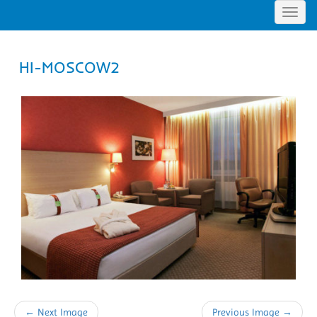
Toggl
navig
HI-MOSCOW2
← Next Image
Previous Image →