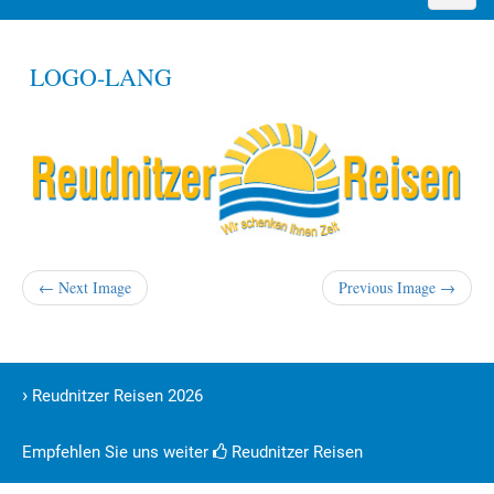
naviga
LOGO-LANG
← Next Image
Previous Image →
›
Reudnitzer Reisen 2026
© Copyright by reudnitzer-reisen.com
Empfehlen Sie uns weiter
Reudnitzer Reisen